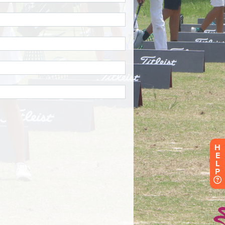
H
E
L
P