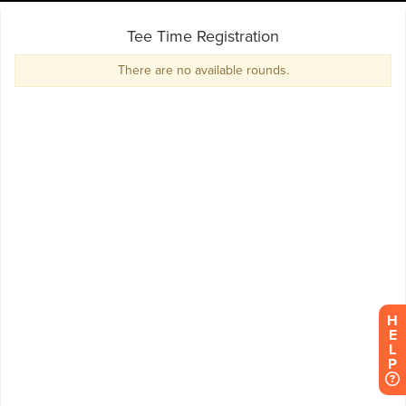
H
E
L
P