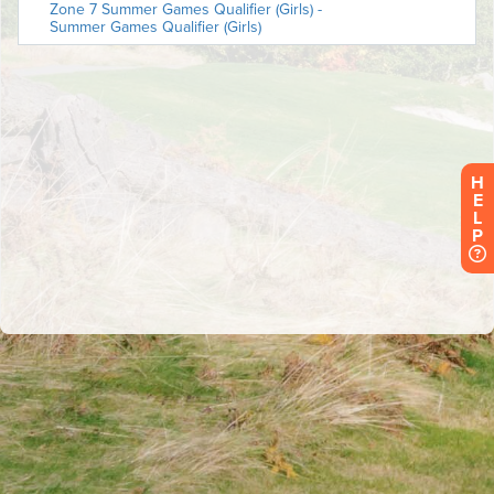
H
E
L
P