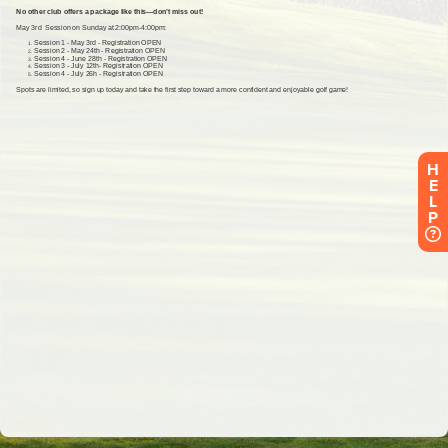
H
E
L
P