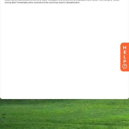
H
E
L
P