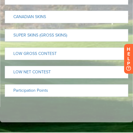
H
E
L
P