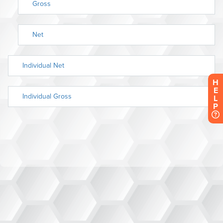
H
E
L
P