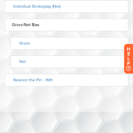
H
E
L
P