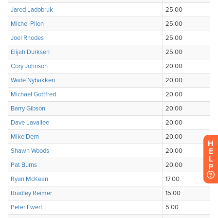
H
E
L
P