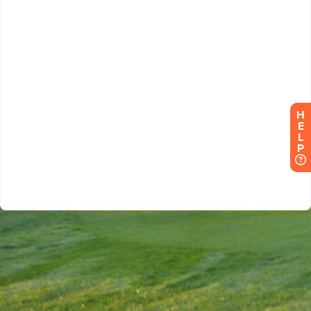
H
E
L
P