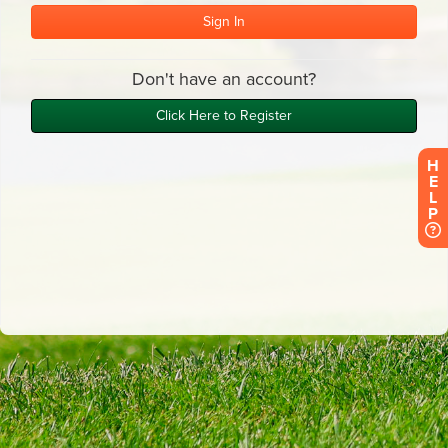
H
E
L
P