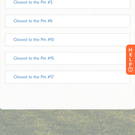
H
E
L
P