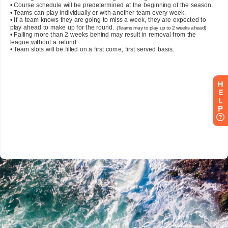
H
E
L
P