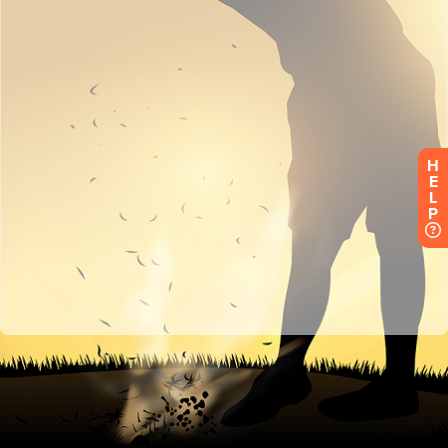
H
E
L
P