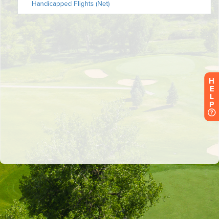
H
E
L
P