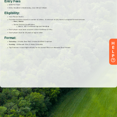
H
E
L
P