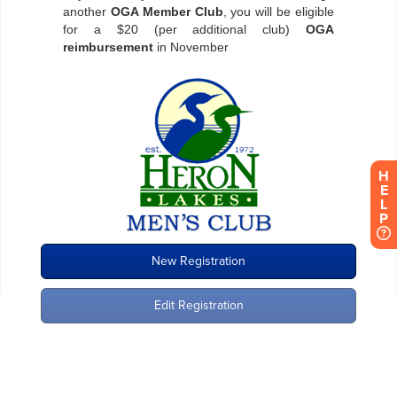
H
E
L
P