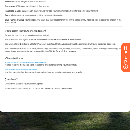
H
E
L
P