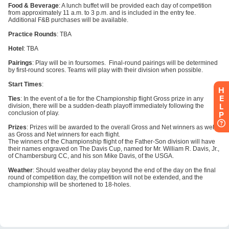
H
E
L
P