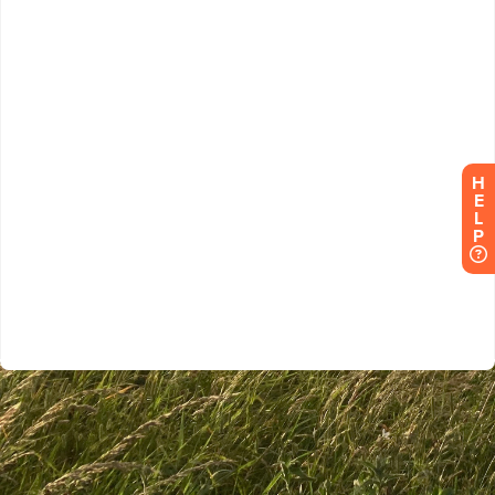
H
E
L
P