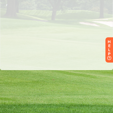
H
E
L
P