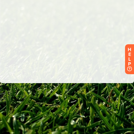
H
E
L
P