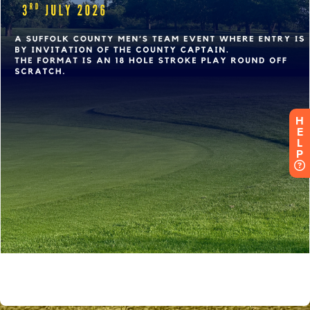
H
E
L
P