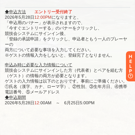
H
E
L
P