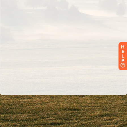
H
E
L
P