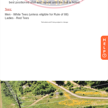
H
E
L
P