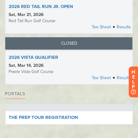
H
E
L
P