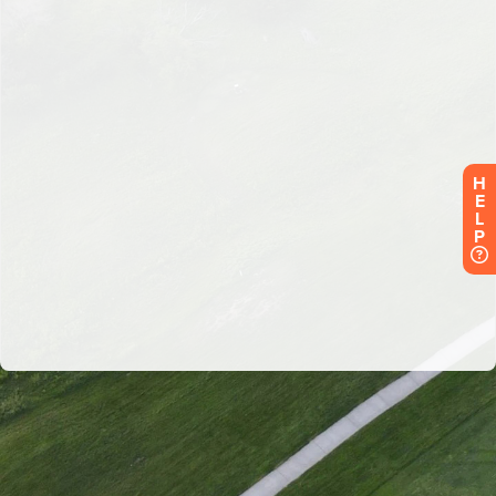
H
E
L
P