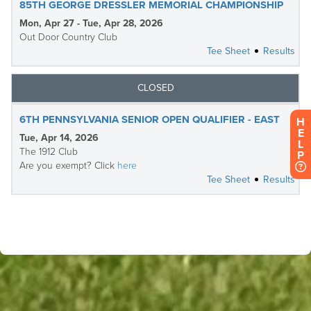
H
E
L
P