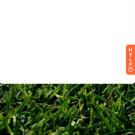
H
E
L
P