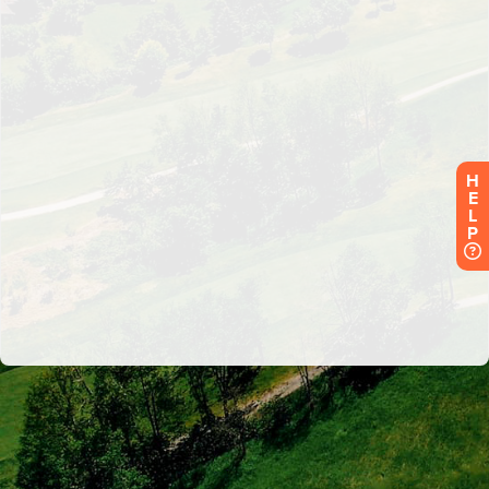
H
E
L
P