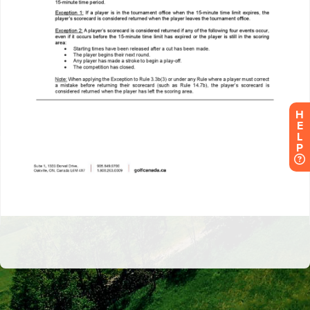
H
E
L
P