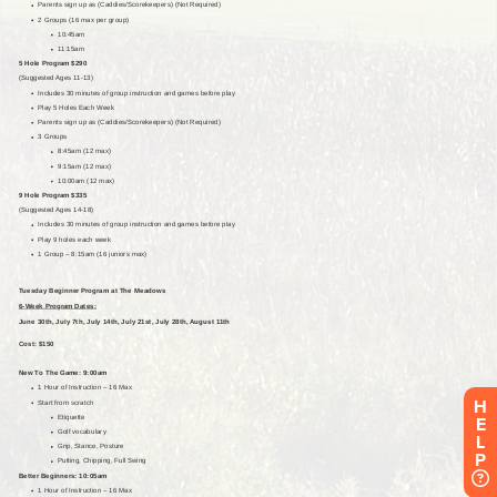
H
E
L
P