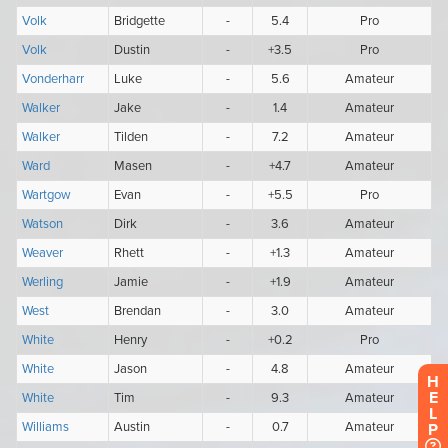
H
E
L
P