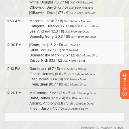
H
E
L
P