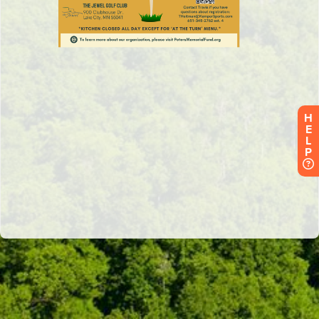
H
E
L
P