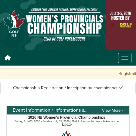
Registrat
Championship Registration / Inscription au championnat
Event Information / Informations sur l'événement
View More »