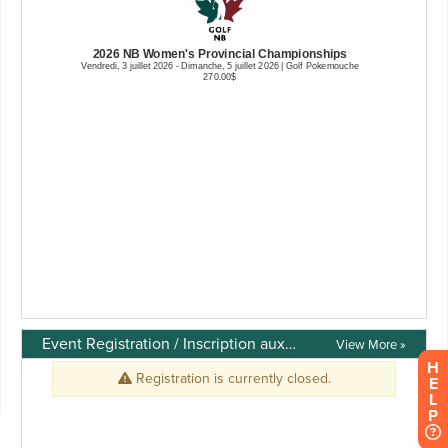
Event Registration / Inscription aux événements
View More »
H
E
L
P