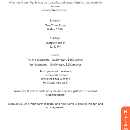
H
E
L
P