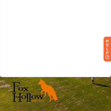
H
E
L
P