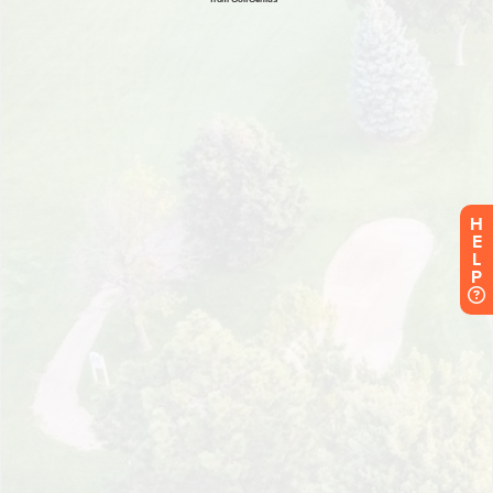
H
E
L
P