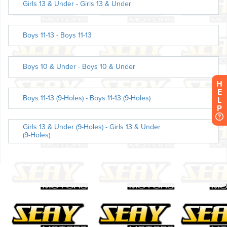
H
E
L
P