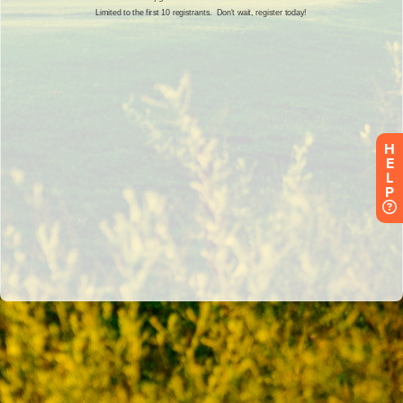
H
E
L
P