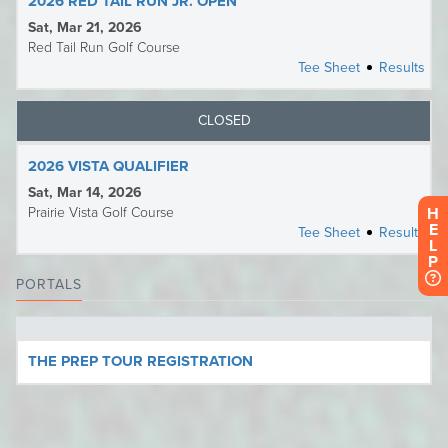
H
E
L
P