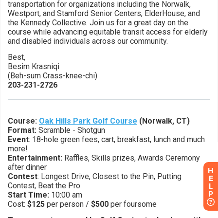
H
E
L
P