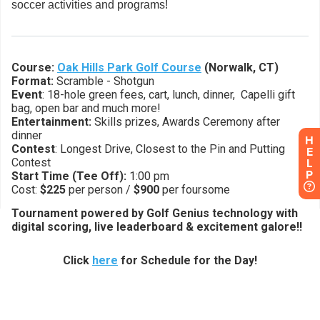
H
E
L
P