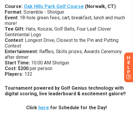
H
E
L
P