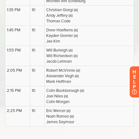
H
E
L
P