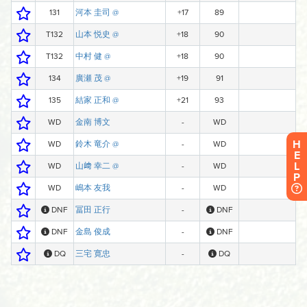
H
E
L
P