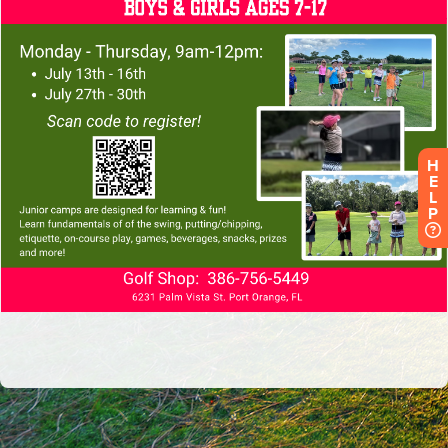
H
E
L
P