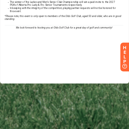
H
E
L
P